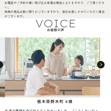
お電話やご予約の無い飛び込み来場は無効となりますので、ご了承くださ
い。
特典の商品は数に限りがございますので、後日お渡しさせていただく場合
がございます。
VOICE
2．ご夫婦お二人でご来場の方。
※やむを得ずお一人でご来場の場合は二回目以降のお打ち合わせの際、ご
お客様の声
夫婦お揃いになられましたら来場特典を進呈いたしますのでご了承くださ
い。
※上記以外の未婚で建築予定の方はその旨、営業担当へお伝えください。
3．2年以内に弊社施工可能エリアにて新築を検討している方。
※施工可能エリア:古河市や小山市、またその近隣エリア
4．はじめて当社にご来場される方。
5．他社契約済みもしくは他社建築予定の方は対象外となります。
6．来場の際に、弊社からご依頼するアンケートにご協力いただける方。
7．プレゼントお渡しの際に、弊社公式インスタグラムのフォローをお願い
しております。ご来場前にご登録いただくと当日のお渡しがスムーズで
栃木県野木町 K様
す。
私達の要望を全て叶えてくださいました。「こうしたいなぁ
初回打