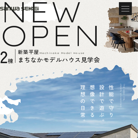
NEW
OPEN
2
新築平屋
Machinaka Model House
まちなかモデルハウス見学会
棟