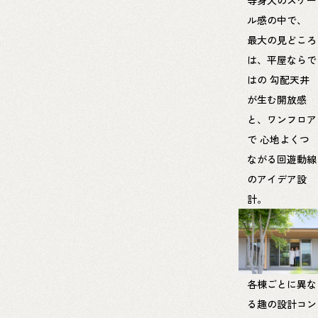
ル感の中で、
最大の見どころ
は、平屋ならで
はの
勾配天井
が生む開放感
と、ワンフロア
で
心地よくつ
ながる回遊動線
のアイデア設
計。
各棟ごとに異な
る趣の設計コン