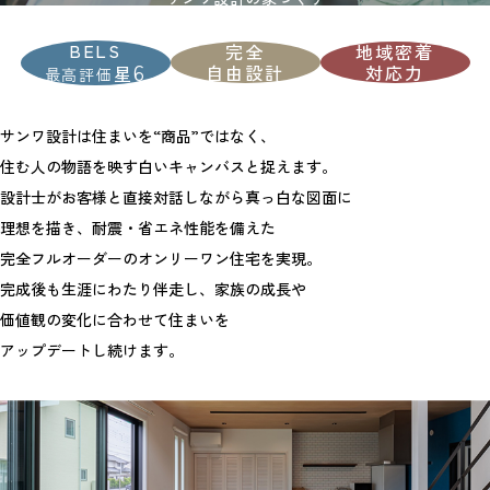
BELS
完全
地域密着
6
自由設計
対応力
星
最高評価
サンワ設計は住まいを“商品”ではなく、
住む人の物語を映す白いキャンバスと捉えます。
設計士がお客様と直接対話しながら真っ白な図面に
理想を描き、耐震・省エネ性能を備えた
完全フルオーダーのオンリーワン住宅を実現。
完成後も生涯にわたり伴走し、家族の成長や
価値観の変化に合わせて住まいを
アップデートし続けます。