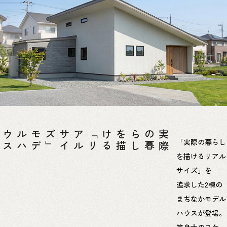
「
リ
ア
ル
サ
イ
ズ
」
モ
デ
ル
ハ
ウ
ス
る
実
際
の
暮
ら
し
を
描
け
「実際の暮らし
を描けるリアル
サイズ」を
追求した2棟の
まちなかモデル
ハウスが登場。
等身大のスケー