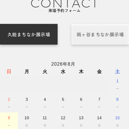
CONTACT
来場予約フォーム
久能まちなか展示場
雨ヶ谷まちなか展示場
2026年8月
日
月
火
水
木
金
土
1
－
2
3
4
5
6
7
8
－
－
－
－
－
－
－
9
10
11
12
13
14
15
－
○
○
○
○
○
○