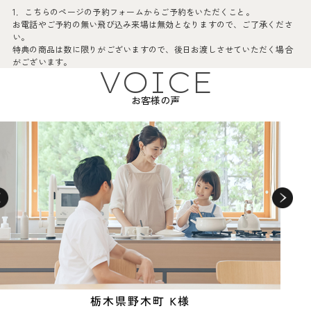
1．こちらのページの予約フォームからご予約をいただくこと。
お電話やご予約の無い飛び込み来場は無効となりますので、ご了承くださ
い。
特典の商品は数に限りがございますので、後日お渡しさせていただく場合
がございます。
VOICE
2．ご夫婦お二人でご来場の方。
※やむを得ずお一人でご来場の場合は二回目以降のお打ち合わせの際、ご
お客様の声
夫婦お揃いになられましたら来場特典を進呈いたしますのでご了承くださ
い。
※上記以外の未婚で建築予定の方はその旨、営業担当へお伝えください。
3．2年以内に弊社施工可能エリアにて新築を検討している方。
※施工可能エリア:古河市や小山市、またその近隣エリア
4．はじめて当社にご来場される方。
5．他社契約済みもしくは他社建築予定の方は対象外となります。
6．来場の際に、弊社からご依頼するアンケートにご協力いただける方。
7．プレゼントお渡しの際に、弊社公式インスタグラムのフォローをお願い
しております。ご来場前にご登録いただくと当日のお渡しがスムーズで
栃木県野木町 K様
す。