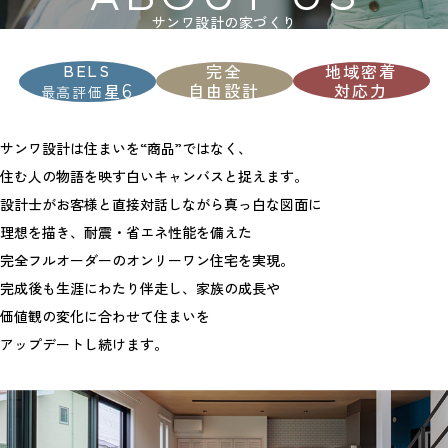
サンワ設計の家づくり
BELS
完全
地域密着
6
自由設計
対応力
星
最高評価
サンワ設計は住まいを“商品”ではなく、
住む人の物語を映す白いキャンバスと捉えます。
設計士がお客様と直接対話しながら真っ白な図面に
理想を描き、耐震・省エネ性能を備えた
完全フルオーダーのオンリーワン住宅を実現。
完成後も生涯にわたり伴走し、家族の成長や
価値観の変化に合わせて住まいを
アップデートし続けます。