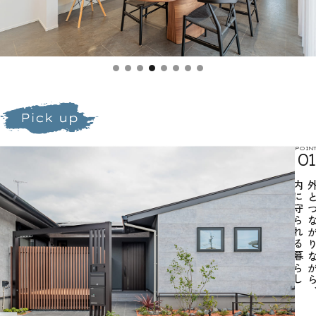
POINT
01
内に守られる暮らし
外とつながりな