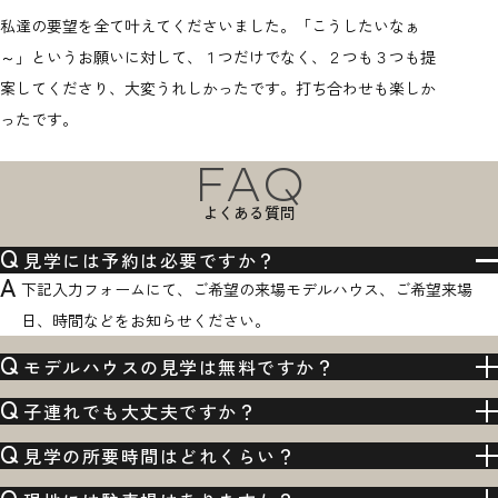
私達の要望を全て叶えてくださいました。「こうしたいなぁ
初回打
～」というお願いに対して、１つだけでなく、２つも３つも提
能なプ
案してくださり、大変うれしかったです。打ち合わせも楽しか
の打ち
ったです。
いする
FAQ
よくある質問
Q
見学には予約は必要ですか？
A
下記入力フォームにて、ご希望の来場モデルハウス、ご希望来場
日、時間などをお知らせください。
Q
モデルハウスの見学は無料ですか？
Q
子連れでも大丈夫ですか？
Q
見学の所要時間はどれくらい？
Q