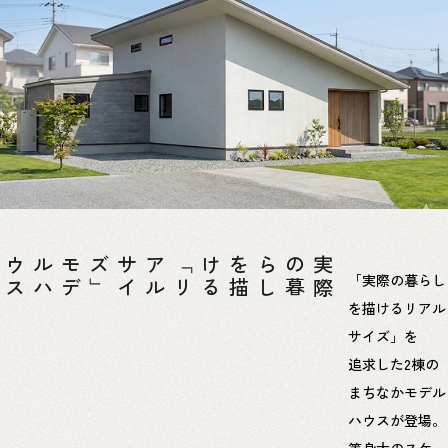
「
リ
ア
ル
サ
イ
ズ
」
モ
デ
ル
ハ
ウ
ス
る
実
際
の
暮
ら
し
を
描
け
「実際の暮らし
を描けるリアル
サイズ」を
追求した2棟の
まちなかモデル
ハウスが登場。
等身大のスケー