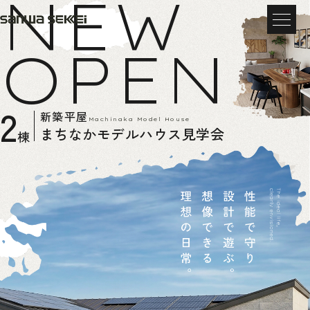
NEW
OPEN
2
新築平屋
Machinaka Model House
まちなかモデルハウス見学会
棟