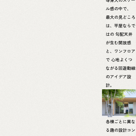
ル感の中で、
最大の見どころ
は、平屋ならで
はの
勾配天井
が生む開放感
と、ワンフロア
で
心地よくつ
ながる回遊動線
のアイデア設
計。
各棟ごとに異な
る趣の設計コン