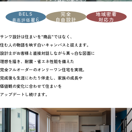
BELS
完全
地域密着
6
自由設計
対応力
星
最高評価
サンワ設計は住まいを“商品”ではなく、
住む人の物語を映す白いキャンバスと捉えます。
設計士がお客様と直接対話しながら真っ白な図面に
理想を描き、耐震・省エネ性能を備えた
完全フルオーダーのオンリーワン住宅を実現。
完成後も生涯にわたり伴走し、家族の成長や
価値観の変化に合わせて住まいを
アップデートし続けます。