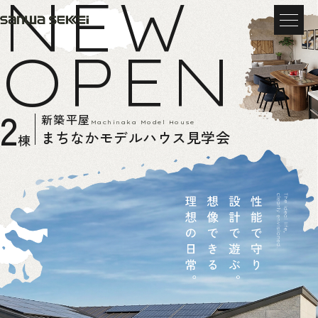
NEW
OPEN
2
新築平屋
Machinaka Model House
まちなかモデルハウス見学会
棟