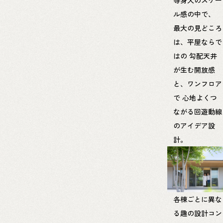
ル感の中で、
最大の見どころ
は、平屋ならで
はの
勾配天井
が生む開放感
と、ワンフロア
で
心地よくつ
ながる回遊動線
のアイデア設
計。
各棟ごとに異な
る趣の設計コン