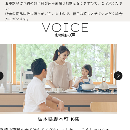
お電話やご予約の無い飛び込み来場は無効となりますので、ご了承くださ
い。
特典の商品は数に限りがございますので、後日お渡しさせていただく場合
がございます。
VOICE
2．ご夫婦お二人でご来場の方。
※やむを得ずお一人でご来場の場合は二回目以降のお打ち合わせの際、ご
お客様の声
夫婦お揃いになられましたら来場特典を進呈いたしますのでご了承くださ
い。
※上記以外の未婚で建築予定の方はその旨、営業担当へお伝えください。
3．2年以内に弊社施工可能エリアにて新築を検討している方。
※施工可能エリア:古河市や小山市、またその近隣エリア
4．はじめて当社にご来場される方。
5．他社契約済みもしくは他社建築予定の方は対象外となります。
6．来場の際に、弊社からご依頼するアンケートにご協力いただける方。
7．プレゼントお渡しの際に、弊社公式インスタグラムのフォローをお願い
しております。ご来場前にご登録いただくと当日のお渡しがスムーズで
栃木県野木町 K様
す。
私達の要望を全て叶えてくださいました。「こうしたいなぁ
初回打