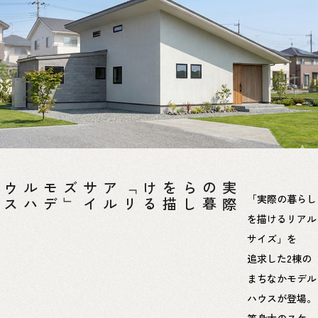
「
リ
ア
ル
サ
イ
ズ
」
モ
デ
ル
ハ
ウ
ス
る
実
際
の
暮
ら
し
を
描
け
「実際の暮らし
を描けるリアル
サイズ」を
追求した2棟の
まちなかモデル
ハウスが登場。
等身大のスケー