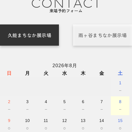
CONTACT
来場予約フォーム
久能まちなか展示場
雨ヶ谷まちなか展示場
2026年8月
日
月
火
水
木
金
土
1
－
2
3
4
5
6
7
8
－
－
－
－
－
－
－
9
10
11
12
13
14
15
○
○
○
○
○
○
○