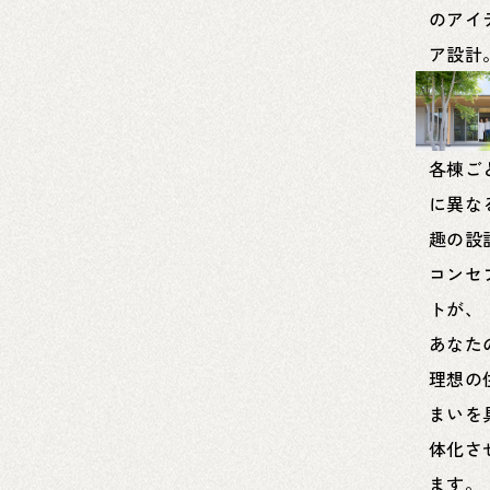
のアイ
ア設計
各棟ご
に異な
趣の設
コンセ
トが、
あなた
理想の
まいを
体化さ
ます。