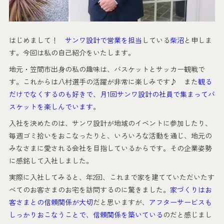
はじめまして！
サンワ設計で営業を担当
している
柴沼
と申しま
す。今回は私の自己紹介をいたします。
地元・笠間市出身の私の趣味は、バスケットとサッカー観戦で
す。これからは八村選手の活躍が非常に楽しみです♪ また
観る
だけでなくするのも好きで、月1回サンワ設計の社員で集まってバ
スケットを楽しんでいます
。
入社を決めたのは、サンワ設計が地域のイベントに参加したり、
毎週ゴミ拾いをおこなったりと、いろいろな活動を通じ、地元の
みなさまに愛される会社を目指しているからです。その企業姿勢
に感銘して入社しました。
実際に入社してみると、年2回、これまで家を建てていただいたす
べてのお客さまのお宅を訪問するのに驚きました。
家づくりはお
客さまとの信頼関係が大切
だと思いますが、
アフターサービスも
しっかりおこなうことで、信頼関係を築いている
のだと感じまし