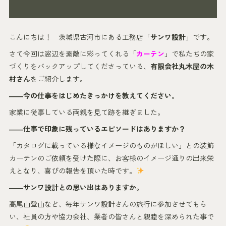
こんにちは！ 茨城県古河市にある工務店「
サンワ設計
」です。
さて今回は窓辺を素敵に彩ってくれる「
カーテン
」で私たちの家
づくりをバックアップしてくださっている、
有限会社丸木屋の木
村さん
をご紹介します。
――今の仕事をはじめたきっかけを教えてください。
家業に従事している両親を見て跡を継ぎました。
――仕事で印象に残っているエピソードはありますか？
「カタログに載っている様なイメージのものがほしい」との装飾
カーテンのご依頼を受けた際に、お客様のイメージ通りの出来栄
えとなり、喜びの報告を頂いた時です。
――サンワ設計との思い出はありますか。
高尾山登山など、毎年サンワ設計さんの旅行に参加させてもら
い、社員の方や協力会社、業者の皆さんと親睦を深められた事で