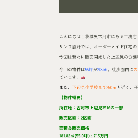
こんにちは！茨城県古河市にある工務店
サンワ設計では、オーダーメイド住宅の
今回は新たに販売開始した上辺見の分譲
今回の物件は
55坪
が
2区画
。徒歩圏内に
ス
ています。
また、
下辺見小学校まで250ｍ
と近く、
【物件概要】
所在地：古河市上辺見3516の一部
販売区画：2区画
面積＆販売価格
181.82㎡(55.0坪) : 715万円