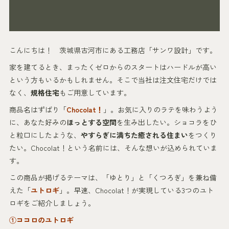
こんにちは！ 茨城県古河市にある工務店「サンワ設計」です。
家を建てるとき、まったくゼロからのスタートはハードルが高い
という方もいるかもしれません。そこで当社は注文住宅だけでは
なく、
規格住宅
もご用意しています。
商品名はずばり「
Chocolat！
」。お気に入りのラテを味わうよう
に、あなた好みの
ほっとする空間
を生み出したい。ショコラをひ
と粒口にしたような、
やすらぎに満ちた癒される住まい
をつくり
たい。Chocolat！という名前には、そんな想いが込められていま
す。
この商品が掲げるテーマは、「ゆとり」と「くつろぎ」を兼ね備
えた「
ユトロギ
」。早速、Chocolat！が実現している3つのユト
ロギをご紹介しましょう。
①ココロのユトロギ