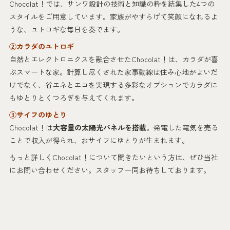
Chocolat！では、サンワ設計の技術と知識の粋を結集した4つの
スタイルをご用意しています。家族がやすらげて笑顔になれるよ
うな、ユトロギな毎日を奏でます。
②カラダのユトロギ
自然とエレクトロニクスを融合させたChocolat！は、カラダが喜
ぶスマートな家。計算し尽くされた家事動線は住み心地がよいだ
けでなく、省エネとエコを実現する多彩なオプションでカラダに
もゆとりとくつろぎを与えてくれます。
③サイフのゆとり
Chocolat！は
大容量の太陽光パネルを搭載
。発電した電気を売る
ことで収入が得られ、おサイフにゆとりが生まれます。
もっと詳しくChocolat！について聞きたいという方は、ぜひ当社
にお問い合わせください。スタッフ一同お待ちしております。