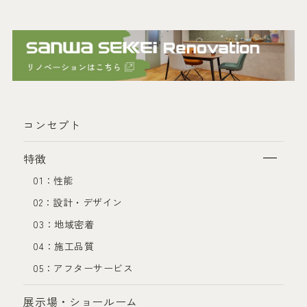
コンセプト
特徴
01：性能
02：設計・デザイン
03：地域密着
04：施工品質
05：アフターサービス
展示場・ショールーム