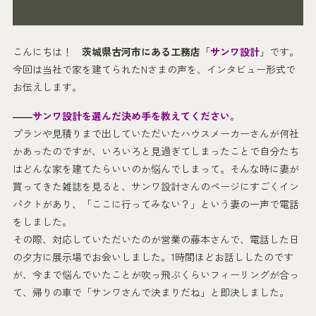
こんにちは！
茨城県古河市にある工務店
「
サンワ設計
」です。
今回は当社で家を建てられたNさまの声を、インタビュー形式で
お伝えします。
――
サンワ設計を選んだ決め手を教えてください。
プランや見積りまで出していただいたハウスメーカーさんが何社
かあったのですが、いろいろと見過ぎてしまったことで自分たち
はどんな家を建てたらいいのか悩んでしまって。そんな時に妻が
買ってきた雑誌を見ると、サンワ設計さんのページにすごくイン
パクトがあり、「ここに行ってみない？」という妻の一声で電話
をしました。
その際、対応していただいたのが営業の藤本さんで、電話した日
の夕方に展示場でお会いしました。1時間ほどお話ししたのです
が、今まで悩んでいたことが吹っ飛ぶくらいフィーリングが合っ
て、帰りの車で「サンワさんで決まりだね」と即決しました。