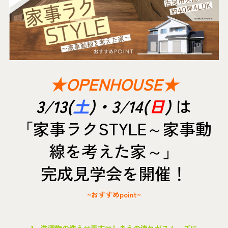
★OPENHOUSE★
3/13(
土
)・3/14(
日
)
は
「家事ラクSTYLE～家事動
線を考えた家～」
完成見学会を開催！
~おすすめpoint~