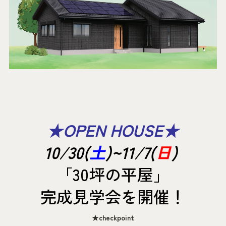
★OPEN HOUSE★
10/30(
土
)~11/7(
日
)
「30坪の平屋」
完成見学会を開催！
★checkpoint