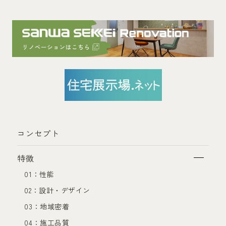
コンセプト
特徴
01：性能
02：設計・デザイン
03：地域密着
04：施工品質