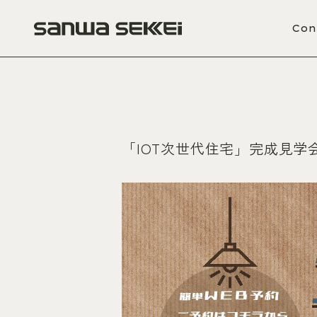
Warning
: unlink(/home/sanwasekkei/sanwasekkei.co.jp/public_html/2025/wp-content/plugins/wp-sc
Warning
: unlink(/home/sanwasekkei/sanwasekkei.co.jp/public_html/2025/wp-content/plugins/wp-s
Con
「IOT次世代住宅」完成見学