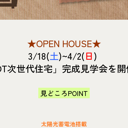
★OPEN HOUSE★
3/18(
土
)~4/2(
日
)
OT次世代住宅」
完成見学会を開
見どころPOINT
太陽光蓄電池搭載