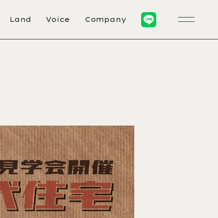
c_html/2025/wp-content/plugins/wp-scss/class/class-wp-scss.php
on line
108
blic_html/2025/wp-content/plugins/wp-scss/class/class-wp-scss.php
Land
Voice
Company
on line
108