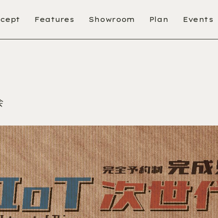
ss/cache/page.css): No such file or directory in
/home/sanwasekkei/sanwasekkei.co.jp/publi
css/cache/common.css): No such file or directory in
cept
Features
Showroom
/home/sanwasekkei/sanwasekkei.co.jp/pu
Plan
Events
会