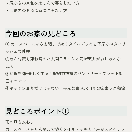
・窓からの景色を楽しんで暮らしたい方
・収納力のあるお家に住みたい方
今回のお家の見どころ
① カースペースから玄関まで続くタイルデッキと下屋がスタイリ
ッシュな外観
②寒さ対策も兼ね備えた大開口サッシと勾配天井がおしゃれな
LDK
③料理を3倍楽しくする！収納力抜群のパントリーとフラット対
面キッチン
④キッチン周りだけじゃない！みんな喜ぶ水回りの家事ラク動線
見どころポイント①
雨の日も安心♪
カースペースから玄関まで続くタイルデッキと下屋がスタイリッ