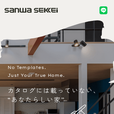
No Templates.
Just Your True Home.
カ
タ
ロ
グ
に
は
載
っ
て
い
な
い
、
“
あ
な
た
ら
し
い
家
”