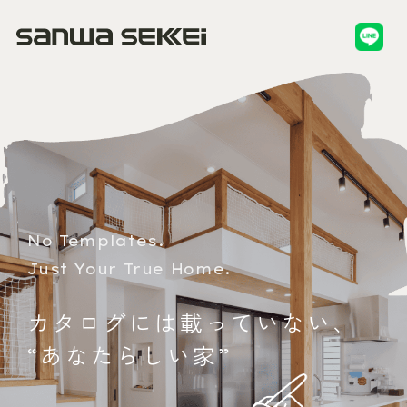
No Templates.
Just Your True Home.
カ
タ
ロ
グ
に
は
載
っ
て
い
な
い
、
“
あ
な
た
ら
し
い
家
”