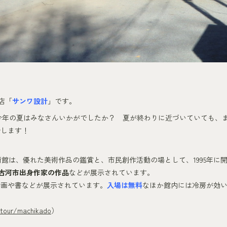
店「
サンワ設計
」です。
今年の夏はみなさんいかがでしたか？ 夏が終わりに近づいていても、
介します！
館は、優れた美術作品の鑑賞と、市民創作活動の場として、1995年に
古河市出身作家の作品
などが展示されています。
絵画や書などが展示されています。
入場は無料
なほか館内には冷房が効
/tour/machikado
）