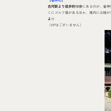
【
雀神社
】
古河駅より徒歩約19分
にあるのが、雀神
くにゴルフ場があるほか、境内には緑が
よ
☆
（HPはございません）