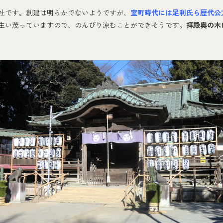
社です。創建は明らかでないようですが、
室町時代には足利氏ら歴代公
生い茂っていますので、のんびり涼むことができそうです。
拝殿奥の木