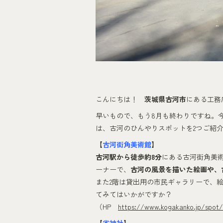
こんにちは！
茨城県古河市
にある工務
早いもので、もう8月も終わりですね。
は、古河のひんやりスポットを2つご紹
【
古河街角美術館
】
古河駅から徒歩約8分
にある古河街角美術
ーナーで、
古河の風景を描いた絵画や、
また2階は貸出用の市民ギャラリーで、
てみてはいかがですか？
（HP
https://www.kogakanko.jp/spot