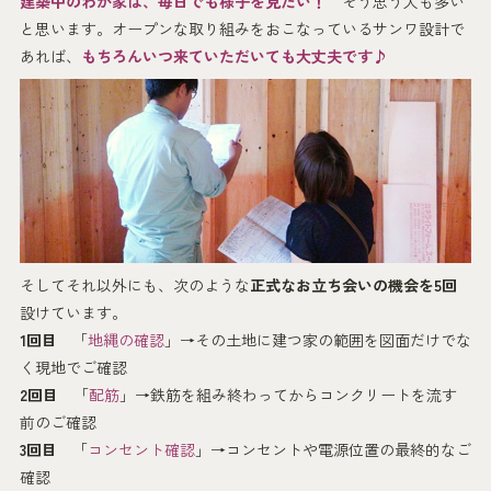
建築中のわが家は、毎日でも様子を見たい！
そう思う人も多い
と思います。オープンな取り組みをおこなっているサンワ設計で
あれば、
もちろんいつ来ていただいても大丈夫です♪
そしてそれ以外にも、次のような
正式なお立ち会いの機会を5回
設けています。
1回目
「
地縄の確認
」→その土地に建つ家の範囲を図面だけでな
く現地でご確認
2回目
「
配筋
」→鉄筋を組み終わってからコンクリートを流す
前のご確認
3回目
「
コンセント確認
」→コンセントや電源位置の最終的なご
確認