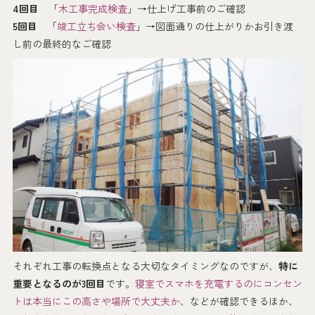
4回目
「
木工事完成検査
」→仕上げ工事前のご確認
5回目
「
竣工立ち会い検査
」→図面通りの仕上がりかお引き渡
し前の最終的なご確認
それぞれ工事の転換点となる大切なタイミングなのですが、
特に
重要となるのが3回目
です。
寝室でスマホを充電するのにコンセン
トは本当にこの高さや場所で大丈夫か
、などが確認できるほか、