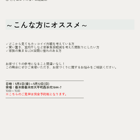
～こんな方にオススメ～
✓どこから見てもカッコイイ外観を考えている方
✓買い置き、室内干しなど家事負担軽減を考えた間取りにしたい方
✓家族の集まるLDK空間に憧れのある方
お家づくりの参考になること間違いなし！
この機会にぜひご来場いただき、お家づくりに関するお悩みをご相談ください。
―――――――――――――――――――――――――
日時：5月3日(金)～5月12日(日)
会場：栃木県栃木市大平町西水代1644-7
10:00～16:00
※こちらのご見学は完全予約制となります。
―――――――――――――――――――――――――