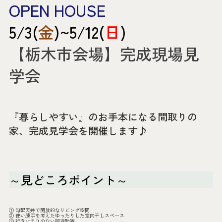
OPEN HOUSE
5/3(
金
)~5/12(
日
)
【栃木市会場】完成現場見
学会
『暮らしやすい』のお手本になる間取りの
家、完成見学会を開催します♪
～見どころポイント～
① 勾配天井で開放的なリビング空間
② 使い勝手を考えたゆったりした室内干しスペース
③ 行き止まりのない回遊動線