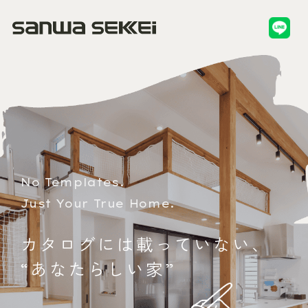
No Templates.
Just Your True Home.
カ
タ
ロ
グ
に
は
載
っ
て
い
な
い
、
“
あ
な
た
ら
し
い
家
”