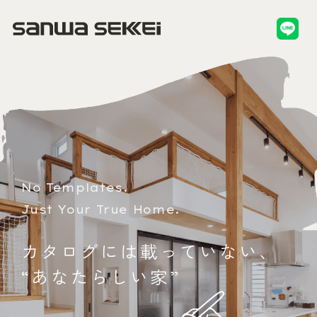
No Templates.
Just Your True Home.
カ
タ
ロ
グ
に
は
載
っ
て
い
な
い
、
“
あ
な
た
ら
し
い
家
”